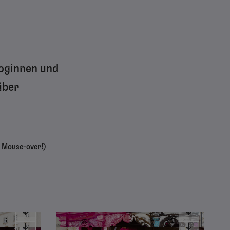
loginnen und
über
. Mouse-over!)