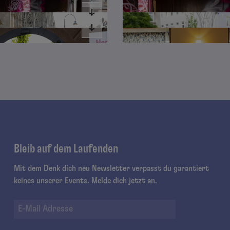
Bleib auf dem Laufenden
Mit dem Denk dich neu Newsletter verpasst du garantiert
keines unserer Events. Melde dich jetzt an.