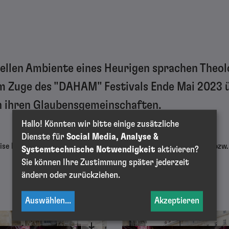
nellen Ambiente eines Heurigen sprachen Theo
m Zuge des "DAHAM" Festivals Ende Mai 2023 
in ihren Glaubensgemeinschaften.
Hallo! Könnten wir bitte einige zusätzliche
Dienste für
Social Media, Analyse &
se bzw. Fotocredits: siehe Detailansichten des jeweiligen Fotos bzw
Systemtechnische Notwendigkeit
aktivieren?
Sie können Ihre Zustimmung später jederzeit
ändern oder zurückziehen.
Auswählen
...
Akzeptieren