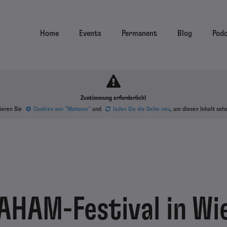
Home
Events
Permanent
Blog
Pod
Zustimmung erforderlich!
ieren Sie
Cookies von "Matomo"
und
laden Sie die Seite neu
, um diesen Inhalt seh
AHAM-Festival in Wi