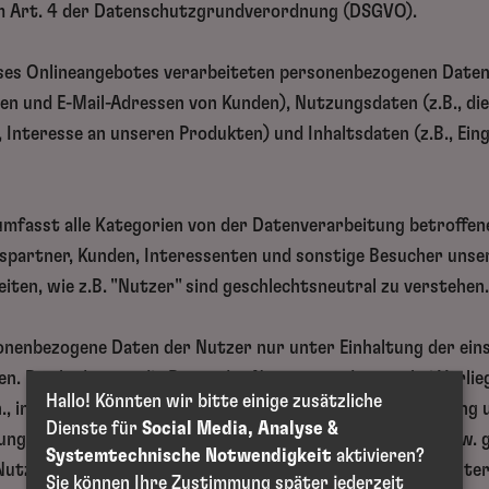
 im Art. 4 der Datenschutzgrundverordnung (DSGVO).
ieses Onlineangebotes verarbeiteten personenbezogenen Date
en und E-Mail-Adressen von Kunden), Nutzungsdaten (z.B., di
 Interesse an unseren Produkten) und Inhaltsdaten (z.B., Ein
 umfasst alle Kategorien von der Datenverarbeitung betroffen
partner, Kunden, Interessenten und sonstige Besucher unser
iten, wie z.B. "Nutzer" sind geschlechtsneutral zu verstehen
sonenbezogene Daten der Nutzer nur unter Einhaltung der ein
 Das bedeutet, die Daten der Nutzer werden nur bei Vorlieg
Hallo! Könnten wir bitte einige zusätzliche
.h., insbesondere wenn die Datenverarbeitung zur Erbringung 
Dienste für
Social Media, Analyse &
tung von Aufträgen) sowie Online-Services erforderlich, bzw. 
Systemtechnische Notwendigkeit
aktivieren?
r Nutzer vorliegt, als auch aufgrund unserer berechtigten Inter
Sie können Ihre Zustimmung später jederzeit