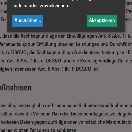
 und wirtschaftlichem Betrieb und Sicherheit unseres Online
ändern oder zurückziehen.
VO, insbesondere bei der Reichweitenmessung, Erstellung von Pr
rhebung von Zugriffsdaten und Einsatz der Dienste von Drit
Auswählen
...
Akzeptieren
, dass die Rechtsgrundlage der Einwilligungen Art. 6 Abs. 1 lit
Verarbeitung zur Erfüllung unserer Leistungen und Durchfüh
it. b. DSGVO, die Rechtsgrundlage für die Verarbeitung zur E
en Art. 6 Abs. 1 lit. c. DSGVO, und die Rechtsgrundlage für di
ten Interessen Art. 6 Abs. 1 lit. f. DSGVO ist.
maßnahmen
atorische, vertragliche und technische Sicherheitsmaßnahmen
stellen, dass die Vorschriften der Datenschutzgesetze einge
rbeiteten Daten gegen zufällige oder vorsätzliche Manipulati
nberechtigter Personen zu schützen.