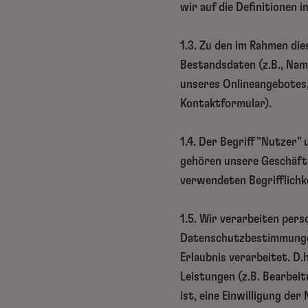
wir auf die Definitionen
1.3. Zu den im Rahmen d
Bestandsdaten (z.B., Nam
unseres Onlineangebotes,
Kontaktformular).
1.4. Der Begriff "Nutzer"
gehören unsere Geschäfts
verwendeten Begrifflichke
1.5. Wir verarbeiten per
Datenschutzbestimmungen.
Erlaubnis verarbeitet. D
Leistungen (z.B. Bearbei
ist, eine Einwilligung de