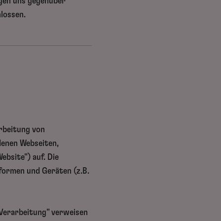
ngen uns gegenüber
hlossen.
arbeitung von
denen Webseiten,
ebsite") auf. Die
formen und Geräten (z.B.
"Verarbeitung" verweisen