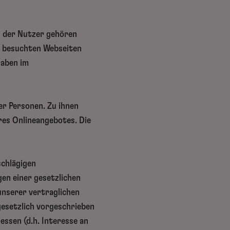
n der Nutzer gehören
e besuchten Webseiten
gaben im
er Personen. Zu ihnen
es Onlineangebotes. Die
.
schlägigen
en einer gesetzlichen
unserer vertraglichen
gesetzlich vorgeschrieben
essen (d.h. Interesse an