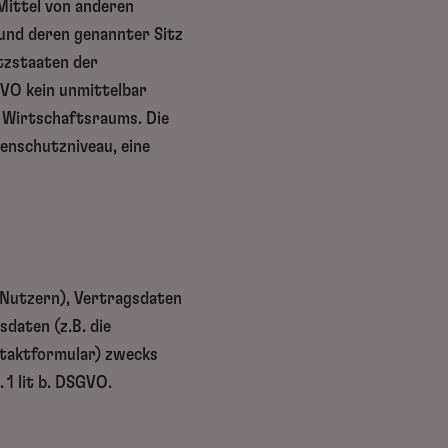
Mittel von anderen
 und deren genannter Sitz
itzstaaten der
GVO kein unmittelbar
n Wirtschaftsraums. Die
enschutzniveau, eine
 Nutzern), Vertragsdaten
daten (z.B. die
ntaktformular) zwecks
 1 lit b. DSGVO.