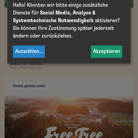
Hallo! Könnten wir bitte einige zusätzliche
Dienste für
Social Media, Analyse &
30. Juli - 01. August 2026
Systemtechnische Notwendigkeit
aktivieren?
Festivalseelsorge am Szene
Sie können Ihre Zustimmung später jederzeit
ändern oder zurückziehen.
Openair 2026
Vorarlberg | Lustenau
Auswählen
...
Akzeptieren
Mehr erfahren
Findet gerade statt