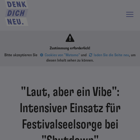
Zustimmung erforderlich!
Bitte akzeptieren Sie
Cookies von "Matomo"
und
laden Sie die Seite neu
, um
diesen Inhalt sehen zu können.
"Laut, aber ein Vibe":
Intensiver Einsatz für
Festivalseelsorge bei