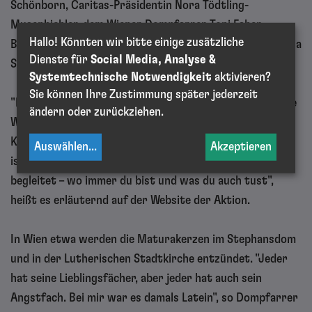
Schönborn, Caritas-Präsidentin Nora Tödtling-
Musenbichler, dem Wiener Dompfarrer Toni Faber,
Hallo! Könnten wir bitte einige zusätzliche
Bischof Benno Elbs oder der evangelischen Pfarrerin Julia
Dienste für
Social Media, Analyse &
Schnizlein.
Systemtechnische Notwendigkeit
aktivieren?
Sie können Ihre Zustimmung später jederzeit
"Die Kerze brennt für jemanden, ohne dass es dafür viele
ändern oder zurückziehen.
Worte braucht. Auch wenn du wieder gegangen bist, die
Kerze brennt weiter. Ihr Licht, das im Luftzug flackert,
Auswählen
...
Akzeptieren
ist wie ein lebendiges Gebet, das weitergeht und dich
begleitet – wo immer du bist und was du auch tust",
heißt es erläuternd auf der Website der Aktion.
In Wien etwa werden die Maturakerzen im Stephansdom
und in der Lutherischen Stadtkirche entzündet. "Jeder
hat seine Lieblingsfächer, aber jeder hat auch sein
Angstfach. Bei mir war es damals Latein", so Dompfarrer